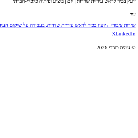
יועץ בכיר לראש עיריית שדרות | יזם | ביצוע ופיתוח כלכלי-חברתי
עוד
שירות ציבורי
←
יועץ בכיר לראש עיריית שדרות, בעבודה על שיקום העי
X
LinkedIn
©
עמית כוכבי
2026