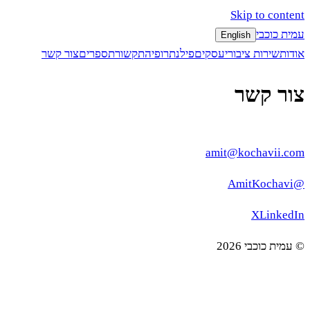
Skip to content
עמית כוכבי
English
אודות
שירות ציבורי
עסקים
פילנתרופיה
תקשורת
ספרים
צור קשר
צור קשר
amit@kochavii.com
@AmitKochavi
X
LinkedIn
©
עמית כוכבי
2026